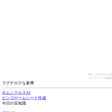
[PR] この広告は
ホームページを更新
ラグナロクな倉庫
ホムンクルスAI
ビンゴゲームシート作成
今日の豆知識